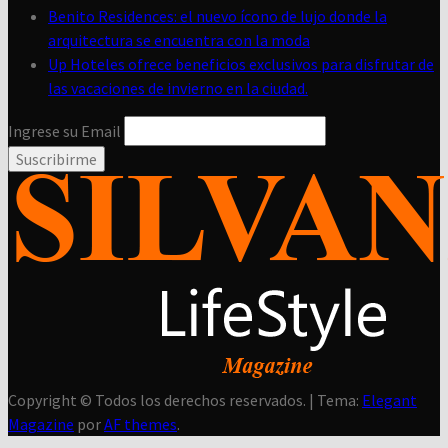
Benito Residences: el nuevo ícono de lujo donde la
arquitectura se encuentra con la moda
Up Hoteles ofrece beneficios exclusivos para disfrutar de
las vacaciones de invierno en la ciudad.
Ingrese su Email
Copyright © Todos los derechos reservados.
|
Tema:
Elegant
Silvana LifeStyle – Revista Digital
Magazine
por
AF themes
.