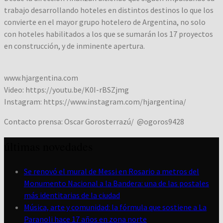
trabajo desarrollando hoteles en distintos destinos lo que los
convierte en el mayor grupo hotelero de Argentina, no solo
con hoteles habilitados a los que se sumarán los 17 proyectos
en construcción, y de inminente apertura.
www.hjargentina.com
Video: https://youtu.be/K0I-rBSZjmg
Instagram: https://www.instagram.com/hjargentina/
Contacto prensa:
Oscar Gorosterrazú/ @ogoros9428
últimas novedades
Se renovó el mural de Messi en Rosario a metros del
Monumento Nacional a la Bandera: una de las postales
más identitarias de la ciudad
Música, arte y comunidad: la fórmula que sostiene a La
Paranoli hace 17 años en zona norte